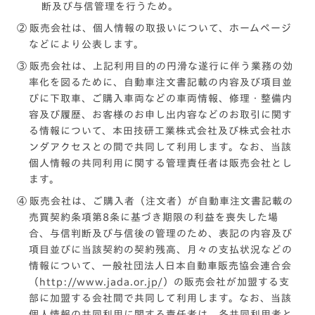
断及び与信管理を行うため。
②
販売会社は、個人情報の取扱いについて、ホームページ
などにより公表します。
③
販売会社は、上記利用目的の円滑な遂行に伴う業務の効
率化を図るために、自動車注文書記載の内容及び項目並
びに下取車、ご購入車両などの車両情報、修理・整備内
容及び履歴、お客様のお申し出内容などのお取引に関す
る情報について、本田技研工業株式会社及び株式会社ホ
ンダアクセスとの間で共同して利用します。なお、当該
個人情報の共同利用に関する管理責任者は販売会社とし
ます。
④
販売会社は、ご購入者（注文者）が自動車注文書記載の
売買契約条項第8条に基づき期限の利益を喪失した場
合、与信判断及び与信後の管理のため、表記の内容及び
項目並びに当該契約の契約残高、月々の支払状況などの
情報について、一般社団法人日本自動車販売協会連合会
（
http://www.jada.or.jp/
）の販売会社が加盟する支
部に加盟する会社間で共同して利用します。なお、当該
個人情報の共同利用に関する責任者は、各共同利用者と