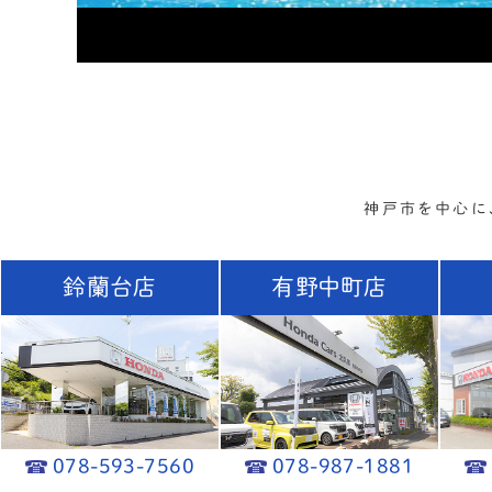
神戸市を中心に
鈴蘭台店
有野中町店
078-593-7560
078-987-1881