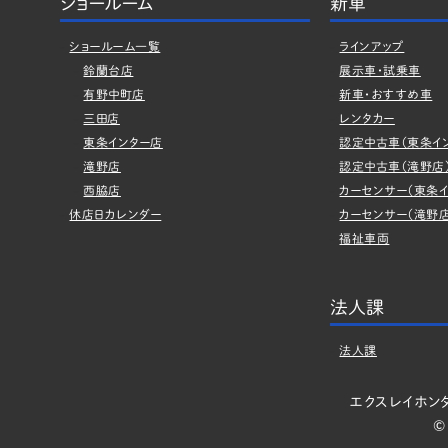
ショールーム
新車
ショールーム一覧
ラインアップ
鈴蘭台店
展示車・試乗車
有野中町店
新車・おすすめ車
三田店
レンタカー
東条インター店
認定中古車（東条イ
滝野店
認定中古車（滝野店
西脇店
カーセンサー（東条イ
休店日カレンダー
カーセンサー（滝野店
福祉車両
法人課
法人課
エクスレイホン
©